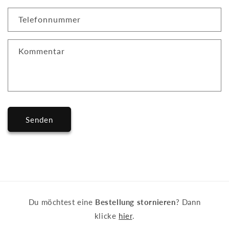
a
k
Telefonnummer
t
f
Kommentar
o
r
m
u
l
Senden
a
r
Du möchtest eine
Bestellung stornieren
? Dann
klicke
hier
.